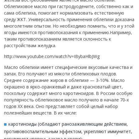
Облепиховое масло при гастродуодените, собственно как и
сама облепиха, помогает нормализовать естественную
среду ЖКТ.
Универсальность применения облепихи доказана
многолетним опытом.
Но необходимо помнить, что и у этой
ягоды имеются противопоказания к применению.Например,
таким противопоказанием является склонность к
расстройствам желудка.
http://www.youtube.com/watch?v=IBybaHlbJWg
Масло облепихи имеет специфические вкусовые качества и
запах. Его получают из мякоти облепиховых плодов.
Среднее содержание жиров в облепихе — 3-10%. Масло
окрашено в ярко-оранжевый и даже красноватый цвет,
поскольку содержит много каротиноидов. В России особую
популярность облепиховое масло получило в начале 70-х
годов XX века. Оно представляет собой целый набор
полезнейших веществ. В их числе:
каротиноиды (обладают ранозаживляющим действием,
противовоспалительным эффектом, укрепляют иммунитет,
регулируют уровень сахара в крови);