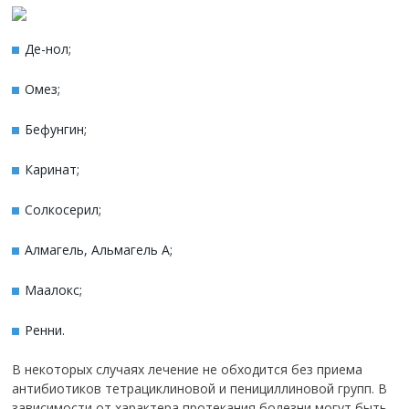
Де-нол;
Омез;
Бефунгин;
Каринат;
Солкосерил;
Алмагель, Альмагель А;
Маалокс;
Ренни.
В некоторых случаях лечение не обходится без приема
антибиотиков тетрациклиновой и пенициллиновой групп. В
зависимости от характера протекания болезни могут быть