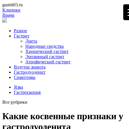
gastrit03.ru
Клиники
Врачи
Разное
Гастрит
Диета
Народные средства
Хронический гастрит
Эрозивный гастрит
Атрофический гастрит
Вздутие живота
Гастродуоденит
Симптомы
Язва
Гастроскопия
Все рубрики
Какие косвенные признаки у
гастродуоденита