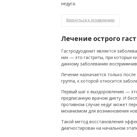
недуга.
Вернуться к оглавлению
Лечение острого гас
Гастродуоденит является заболева
них — это гастриты, при которых 
данному заболеванию восприимчивы
Лечение назначается только после 
группа, к которой относится забол
Первый шаг к выздоровлению — эт
предписанную врачом диету. И бес
противном случае недуг может пер
механизмом для возникновения нов
Такой метод восстановления эффек
диагностирован на начальном этап