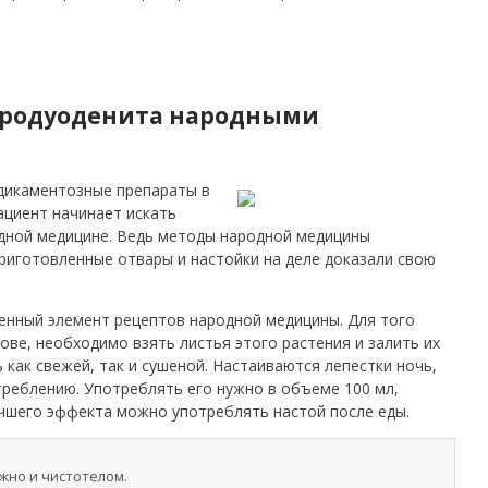
стродуоденита народными
дикаментозные препараты в
ациент начинает искать
дной медицине. Ведь методы народной медицины
приготовленные отвары и настойки на деле доказали свою
енный элемент рецептов народной медицины. Для того
ове, необходимо взять листья этого растения и залить их
как свежей, так и сушеной. Настаиваются лепестки ночь,
треблению. Употреблять его нужно в объеме 100 мл,
учшего эффекта можно употреблять настой после еды.
жно и чистотелом.