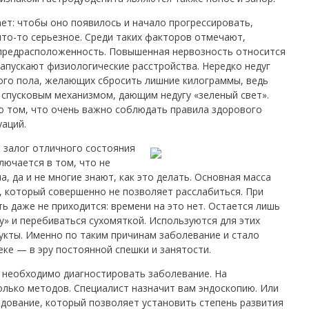
ет: чтобы оно появилось и начало прогрессировать,
то-то серьезное. Среди таких факторов отмечают,
 предрасположенность. Повышенная нервозность относится
запускают физиологические расстройства. Нередко недуг
ого пола, желающих сбросить лишние килограммы, ведь
 спусковым механизмом, дающим недугу «зеленый свет».
 о том, что очень важно соблюдать правила здорового
уаций.
 залог отличного состояния
лючается в том, что не
, да и не многие знают, как это делать. Основная масса
, который совершенно не позволяет расслабиться. При
ь даже не приходится: времени на это нет. Остается лишь
у» и перебиваться сухомяткой. Используются для этих
укты. Именно по таким причинам заболевание и стало
ке — в эру постоянной спешки и занятости.
, необходимо диагностировать заболевание.
На
олько методов. Специалист назначит вам эндоскопию. Или
едование, который позволяет установить степень развития