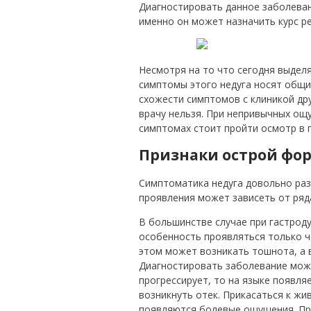
Диагностировать данное заболеван
именно он может назначить курс р
Несмотря на то что сегодня выдел
симптомы этого недуга носят общи
схожести симптомов с клиникой дру
врачу нельзя. При непривычных ощ
симптомах стоит пройти осмотр в 
Признаки острой фо
Симптоматика недуга довольно ра
проявления может зависеть от ряд
В большинстве случае при гастро
особенность проявляться только че
этом может возникать тошнота, а 
Диагностировать заболевание можн
прогрессирует, то на языке появля
возникнуть отек. Прикасаться к жи
появляются болевые ощущения. При