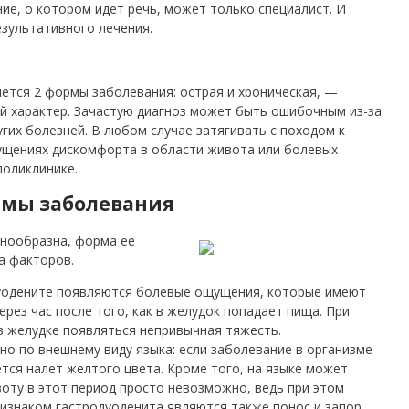
ие, о котором идет речь, может только специалист. И
езультативного лечения.
яется 2 формы заболевания: острая и хроническая, —
й характер. Зачастую диагноз может быть ошибочным из-за
гих болезней. В любом случае затягивать с походом к
ущениях дискомфорта в области живота или болевых
поликлинике.
рмы заболевания
знообразна, форма ее
а факторов.
дуодените появляются болевые ощущения, которые имеют
рез час после того, как в желудок попадает пища. При
в желудке появляться непривычная тяжесть.
о по внешнему виду языка: если заболевание в организме
ется налет желтого цвета. Кроме того, на языке может
воту в этот период просто невозможно, ведь при этом
знаком гастродуоденита являются также понос и запор.