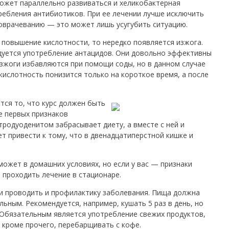
может параллельно развиваться и хеликобактерная
ребления антибиотиков. При ее лечении лучше исключить
моврачеванию — это может лишь усугубить ситуацию.
 повышение кислотности, то нередко появляется изжога.
дуется употребление антацидов. Они довольно эффективны
изжоги избавляются при помощи соды, но в данном случае
кислотность понизится только на короткое время, а после
ся то, что курс должен быть
е первых признаков
тродуоденитом забрасывает диету, а вместе с ней и
т привести к тому, что в двенадцатиперстной кишке и
может в домашних условиях, но если у вас — признаки
 проходить лечение в стационаре.
и проводить и профилактику заболевания. Пища должна
льным. Рекомендуется, например, кушать 5 раз в день, но
Обязательным является употребление свежих продуктов,
, кроме прочего, перебарщивать с кофе.