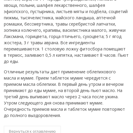
хвоща, полыни, шалфея лекарственного, шалфея
эфиопского, пустырника, листьев мяты и подбела, соцветий
пижмы, тысячелистника, майского ландыша, аптечной
ромашки, бессмертника, травы серебристой лапчатки,
зопника колючего, крапивы, василистника малого, живучки
Лаксмана, горицвета, горца птичьего, сухоцвета; 5 г ягод
жостера, 3 г травы аврана. Все ингредиенты
перемешиваются. 1 столовую ложку фитосбора помещают
в термос, заливают 0,5 л кипятка, настаивают 8 часов. Пьют
до еды.
Отличные результаты дает применение облепихового
масла и мумие. Прием таблеток мумие чередуется с
приемом масла облепихи. В первый день утром и вечером
принимают до еды мумие, на второй день пьют масло. На
третий день выпивают масло через 2 часа после ужина.
Утром следующего дня снова принимают мумие.
Очередность приемов масла и таблеток мумие повторяют
до полного выздоровления.
Вернуться к оглавлению