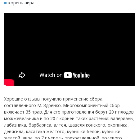
корень аира.
Хорошие отзывы получило применение сбора,
составленного М. Здренко. Многокомпонентный сбор
включает 35 трав. Для его приготовления берут 20 г плодов
можжевельника и по 20 г корней таких растений: валерианы,
лабазника, барбариса, алтея, щавеля конского, окопника,
девясила, касатика желтого, кубышки белой, кубышки
желтой, аира; по 7 г череды трехраздельной, полевого