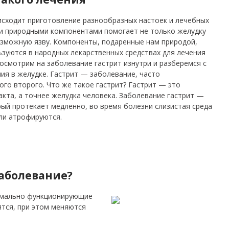
исходит приготовление разнообразных настоек и лечебных
ми природными компонентами помогает не только желудку
возможную язву. Компоненты, подаренные нам природой,
ьзуются в народных лекарственных средствах для лечения
осмотрим на заболевание гастрит изнутри и разберемся с
ия в желудке. Гастрит — заболевание, часто
го второго. Что же такое гастрит? Гастрит — это
кта, а точнее желудка человека. Заболевание гастрит —
рый протекает медленно, во время болезни слизистая среда
или атрофируются.
аболевание?
рмально функционирующие
ятся, при этом меняются