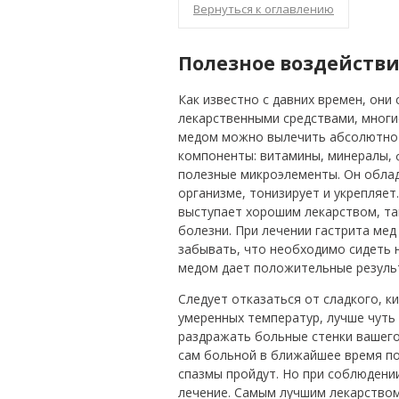
Вернуться к оглавлению
Полезное воздействи
Как известно с давних времен, он
лекарственными средствами, многи
медом можно вылечить абсолютно в
компоненты: витамины, минералы, ф
полезные микроэлементы. Он облад
организме, тонизирует и укрепляет
выступает хорошим лекарством, так
болезни. При лечении гастрита мед
забывать, что необходимо сидеть н
медом дает положительные результ
Следует отказаться от сладкого, к
умеренных температур, лучше чуть 
раздражать больные стенки вашего
сам больной в ближайшее время поч
спазмы пройдут. Но при соблюдени
лечение. Самым лучшим лекарством