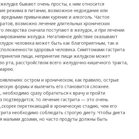
 желудке бывают очень просты, к ним относится
ие режима в питании, возможное недоедание или
 вредными привычками курение и алкоголь. Частое
ратов, возможно лечение длительных хронических
то лекарства сначала поступают в желудок, и при лечении
мированием желудка. Негативное действие оказывают
желудок человека может быть как благоприятным, так и
асположенности здоровья человека. Симптомами гастрита
 принятия пищи, непринятие пищи желудком может
зо рта, расстройством всего желудочно-кишечного тракта,
иарею.
оявлениях: остром и хроническом, как правило, острые
ческую формы и вылечить его становится сложнее.
, необходимо сразу обратиться к врачу и пройти
з подтвердится, то лечение гастрита — это очень
,скорее перетекающий в хроническую стадию, чем его
стрита необходимо соблюдать строгую диету. Чтобы диета
я малыми дозами, но часто продуты должны быть