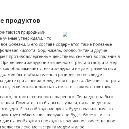
е продуктов
и считаются природными
е ученые утверждали, что
се болезни. В его составе содержатся такие полезные
олиевая кислота, бор, никель, олово, титан и другие
ает противоаллергенным действием, снимает воспаление в
. При лечении желудочно-кишечного тракта и гастрита мед
 как обволакивает стенки желудка и не дает развиваться
 должен быть обязательно в рационе, но не следует
а диете при лечении желудочного тракта. Лечение гастрита
аты, если его использовать вместе с соком столетника.
ислого, острого, копченого, жареного. Пища должна быть
теплая. Помните, что бы вы не кушали, пища не должна
 желудка. Если соблюдение диеты будет правильным, то
увствует облегчение, желудок не будет болеть, и его
и диеты необходимо проходить правильное качественное
 является лечение гастрита медом и алое.